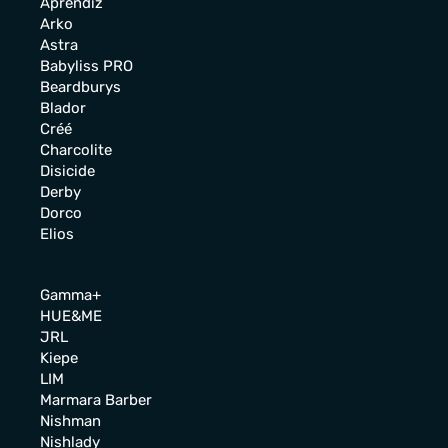
Aprendiz
Arko
Astra
Babyliss PRO
Beardburys
Blador
Créé
Charcolite
Disicide
Derby
Dorco
Elios
Gamma+
HUE&ME
JRL
Kiepe
LIM
Marmara Barber
Nishman
Nishlady