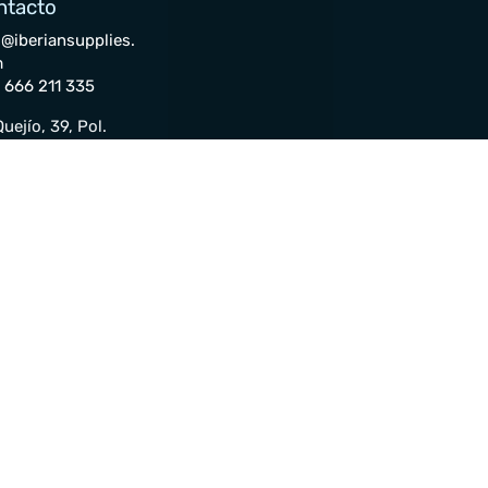
ntacto
o@iberiansupplies.
m
 666 211 335
uejío, 39, Pol.
. NAVISA 41006,
lla
enta
idos
turas
kets
uridad
y condiciones
Privacidad
Cookies