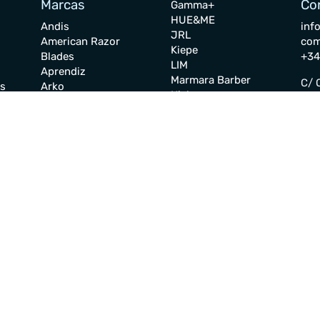
Marcas
Co
Gamma+
HUE&ME
Andis
inf
JRL
American Razor
co
Kiepe
Blades
+34
LIM
Aprendiz
Marmara Barber
C/ Q
es
Arko
Nishman
Ind
Astra
Nishlady
Sevi
Babyliss PRO
Oda
Beardburys
Cu
Olaplex
Blador
Perma-Sharp
Ped
Créé
RPD
Fac
Charcolite
Silvermax
Tic
Disicide
Stylecraft
Seg
Derby
The Shave Factory
Dorco
Wahl
Elios
Aviso Legal
Términos 