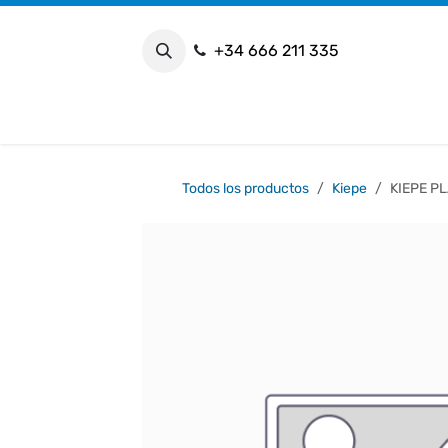
Ir al contenido
+34 666 211 335
I
Todos los productos
Kiepe
KIEPE P