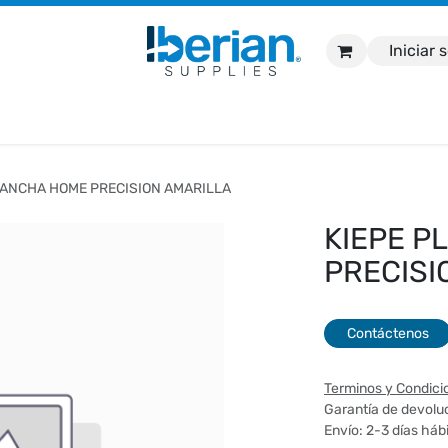
Iniciar 
nicio
Tienda
Marcas
Contáctanos
Soport
LANCHA HOME PRECISION AMARILLA
KIEPE P
PRECISI
Contáctenos
Terminos y Condici
Garantía de devoluc
Envío: 2-3 días háb