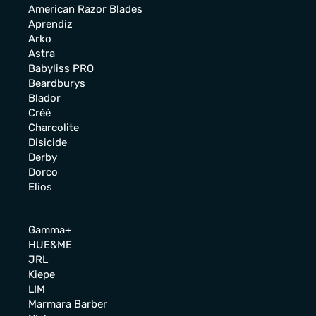
American Razor Blades
Aprendiz
Arko
Astra
Babyliss PRO
Beardburys
Blador
Créé
Charcolite
Disicide
Derby
Dorco
Elios
Gamma+
HUE&ME
JRL
Kiepe
LIM
Marmara Barber