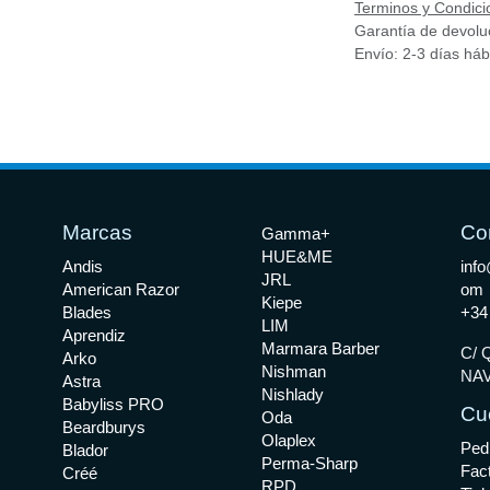
Terminos y Condici
Garantía de devolu
Envío: 2-3 días háb
Marcas
Co
Gamma+
HUE&ME
Andis
info
JRL
American Razor
om
Kiepe
Blades
+34
LIM
Aprendiz
Marmara Barber
C/ Q
Arko
Nishman
NAV
Astra
Nishlady
Babyliss PRO
Cu
Oda
Beardburys
Olaplex
Ped
Blador
Perma-Sharp
Fac
Créé
RPD