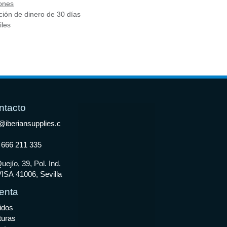
ones
ción de dinero de 30 días
iles
ntacto
@iberiansupplies.c
 666 211 335
uejío, 39, Pol. Ind.
ISA 41006, Sevilla
enta
idos
turas