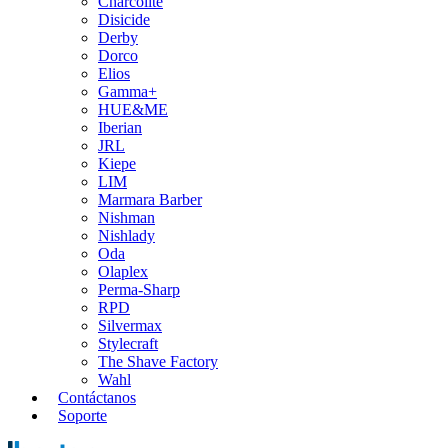
Charcolite
Disicide
Derby
Dorco
Elios
Gamma+
HUE&ME
Iberian
JRL
Kiepe
LIM
Marmara Barber
Nishman
Nishlady
Oda
Olaplex
Perma-Sharp
RPD
Silvermax
Stylecraft
The Shave Factory
Wahl
Contáctanos
Soporte