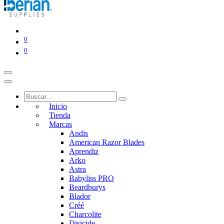
0
0
Inicio
Tienda
Marcas
Andis
American Razor Blades
Aprendiz
Arko
Astra
Babyliss PRO
Beardburys
Blador
Créé
Charcolite
Disicide