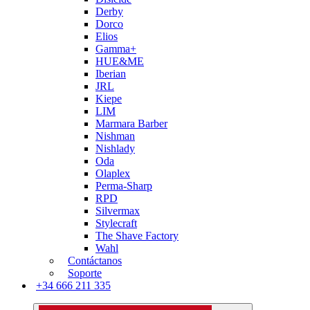
Derby
Dorco
Elios
Gamma+
HUE&ME
Iberian
JRL
Kiepe
LIM
Marmara Barber
Nishman
Nishlady
Oda
Olaplex
Perma-Sharp
RPD
Silvermax
Stylecraft
The Shave Factory
Wahl
Contáctanos
Soporte
+34 666 211 335