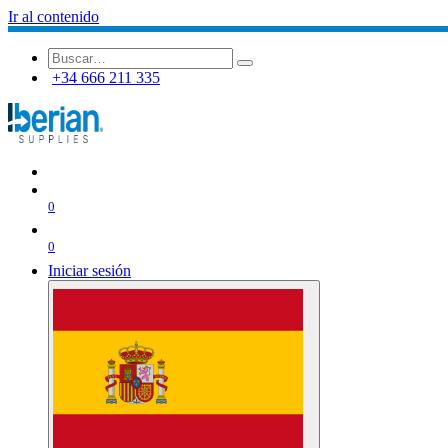
Ir al contenido
+34 666 211 335
0
0
Iniciar sesión