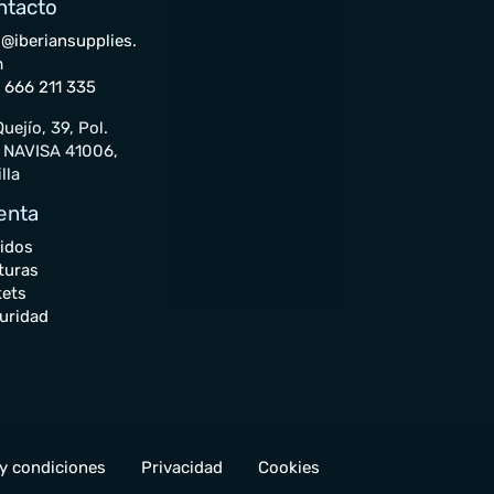
ntacto
o@iberiansupplies.
m
 666 211 335
uejío, 39, Pol.
. NAVISA 41006,
lla
enta
idos
turas
kets
uridad
y condiciones
Privacidad
Cookies