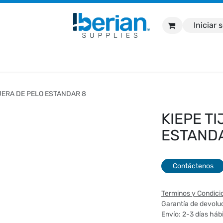
Iniciar 
nicio
Tienda
Marcas
Contáctanos
Soport
IJERA DE PELO ESTANDAR 8
KIEPE T
ESTAND
Contáctenos
Terminos y Condici
Garantía de devoluc
Envío: 2-3 días háb