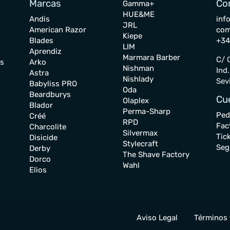
Marcas
Co
Gamma+
HUE&ME
Andis
inf
JRL
American Razor
co
Kiepe
Blades
+34
LIM
Aprendiz
Marmara Barber
C/ Q
es
Arko
Nishman
Ind
Astra
Nishlady
Sevi
Babyliss PRO
Oda
Beardburys
Cu
Olaplex
Blador
Perma-Sharp
Ped
Créé
RPD
Fac
Charcolite
Silvermax
Tic
Disicide
Stylecraft
Seg
Derby
The Shave Factory
Dorco
Wahl
Elios
Aviso Legal
Términos 