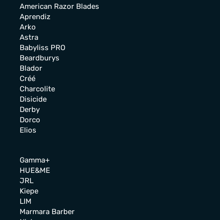
American Razor Blades
Aprendiz
Arko
Astra
Babyliss PRO
Beardburys
Blador
Créé
Charcolite
Disicide
Derby
Dorco
Elios
Gamma+
HUE&ME
JRL
Kiepe
LIM
Marmara Barber