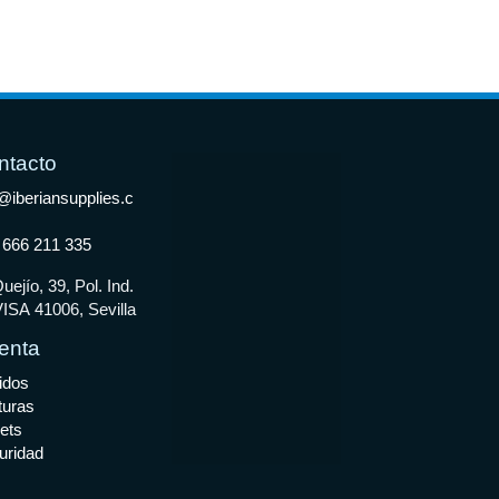
ntacto
@iberiansupplies.c
 666 211 335
uejío, 39, Pol. Ind.
ISA 41006, Sevilla
enta
idos
turas
ets
uridad