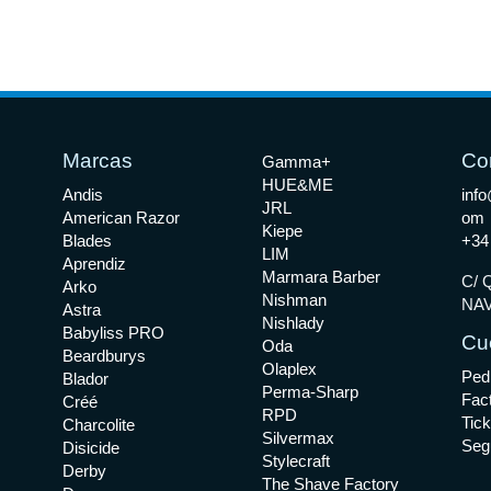
Marcas
Co
Gamma+
HUE&ME
Andis
info
JRL
American Razor
om
Kiepe
Blades
+34
LIM
Aprendiz
Marmara Barber
C/ Q
Arko
Nishman
NAV
Astra
Nishlady
Babyliss PRO
Cu
Oda
Beardburys
Olaplex
Ped
Blador
Perma-Sharp
Fac
Créé
RPD
Tick
Charcolite
Silvermax
Seg
Disicide
Stylecraft
Derby
The Shave Factory