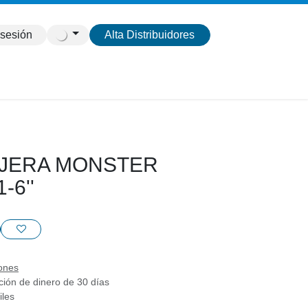
 sesión
Alta Distribuidores
IJERA MONSTER
-6''
ones
ción de dinero de 30 días
iles