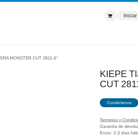
Iniciar
Inicio
Tienda
Marcas
Contáctanos
Soporte
JERA MONSTER CUT 2811-6''
KIEPE T
CUT 2811
Contáctenos
Terminos y Condici
Garantía de devolu
Envío: 2-3 días háb