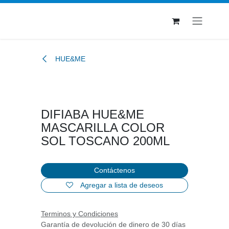
Ir al contenido
HUE&ME
DIFIABA HUE&ME
MASCARILLA COLOR
SOL TOSCANO 200ML
Contáctenos
Agregar a lista de deseos
Terminos y Condiciones
Garantía de devolución de dinero de 30 días