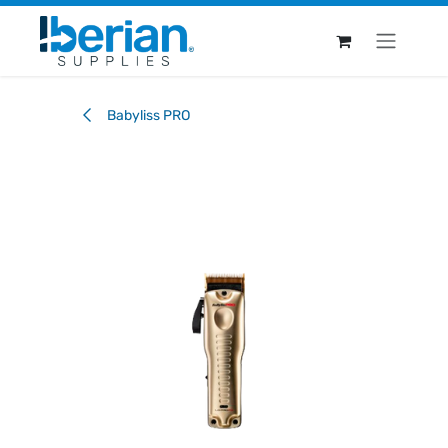
Ir al contenido
Babyliss PRO