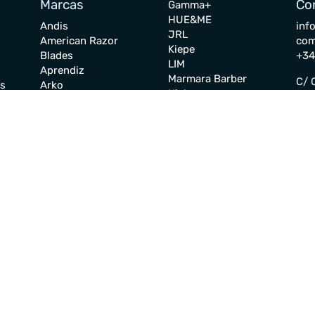
Marcas
Co
Gamma+
HUE&ME
Andis
inf
JRL
American Razor
co
Kiepe
Blades
+34
LIM
Aprendiz
Marmara Barber
C/ Q
es
Arko
Nishman
Ind
Astra
Nishlady
Sevi
Babyliss PRO
Oda
Beardburys
Cu
Olaplex
Blador
Perma-Sharp
Ped
Créé
RPD
Fac
Charcolite
Silvermax
Tic
Disicide
Stylecraft
Seg
Derby
The Shave Factory
Dorco
Wahl
Elios
Aviso Legal
Términos 