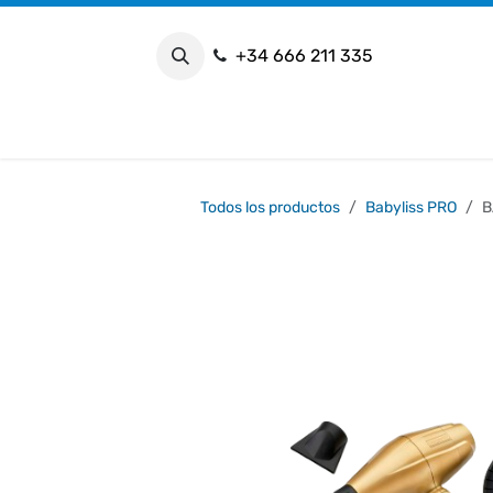
Ir al contenido
+34 666 211 335
I
Todos los productos
Babyliss PRO
B