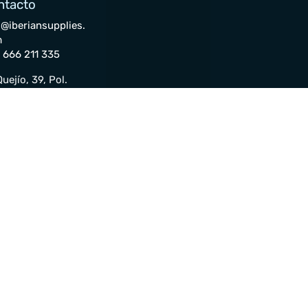
ntacto
o@iberiansupplies.
m
 666 211 335
uejío, 39, Pol.
. NAVISA 41006,
lla
enta
idos
turas
kets
uridad
y condiciones
Privacidad
Cookies