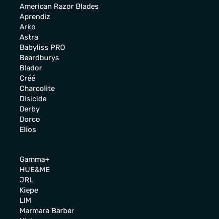
American Razor Blades
Aprendiz
Arko
Astra
Babyliss PRO
Beardburys
Blador
Créé
Charcolite
Disicide
Derby
Dorco
Elios
Gamma+
HUE&ME
JRL
Kiepe
LIM
Marmara Barber