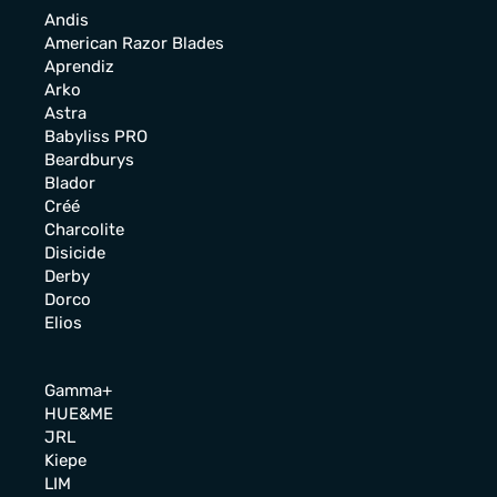
Andis
American Razor Blades
Aprendiz
Arko
Astra
Babyliss PRO
Beardburys
Blador
Créé
Charcolite
Disicide
Derby
Dorco
Elios
Gamma+
HUE&ME
JRL
Kiepe
LIM