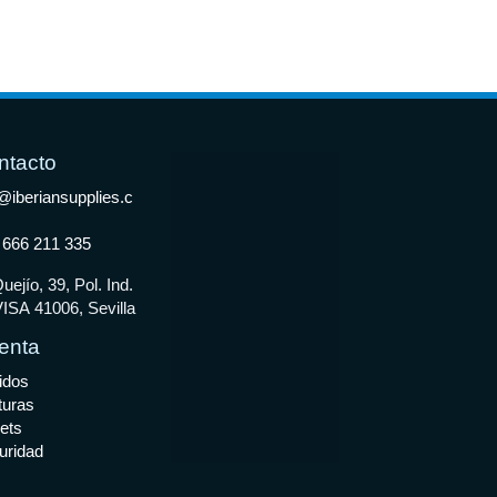
ntacto
@iberiansupplies.c
 666 211 335
uejío, 39, Pol. Ind.
ISA 41006, Sevilla
enta
idos
turas
ets
uridad