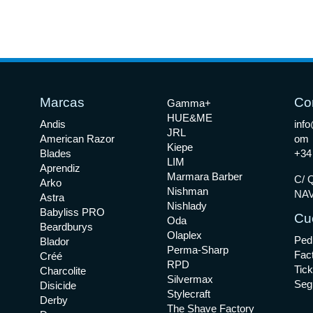
Marcas
Co
Gamma+
HUE&ME
Andis
info
JRL
American Razor
om
Kiepe
Blades
+34
LIM
Aprendiz
Marmara Barber
C/ Q
Arko
Nishman
NAV
Astra
Nishlady
Babyliss PRO
Cu
Oda
Beardburys
Olaplex
Ped
Blador
Perma-Sharp
Fac
Créé
RPD
Tick
Charcolite
Silvermax
Seg
Disicide
Stylecraft
Derby
The Shave Factory