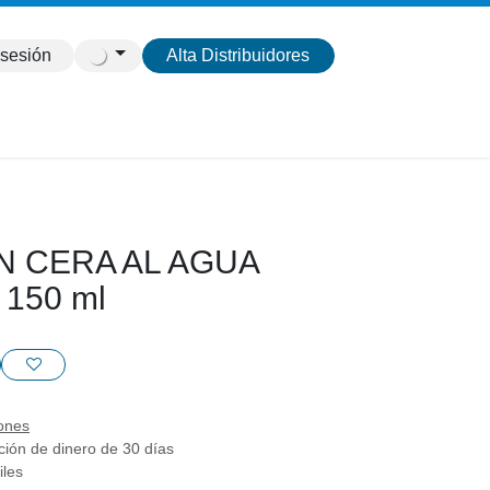
 sesión
Alta Distribuidores
N CERA AL AGUA
 150 ml
ones
ción de dinero de 30 días
iles