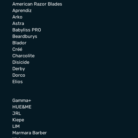
American Razor Blades
Aprendiz
Arko
Astra
Babyliss PRO
Beardburys
Blador
Créé
Charcolite
Disicide
Derby
Dorco
Elios
Gamma+
HUE&ME
JRL
Kiepe
LIM
Marmara Barber