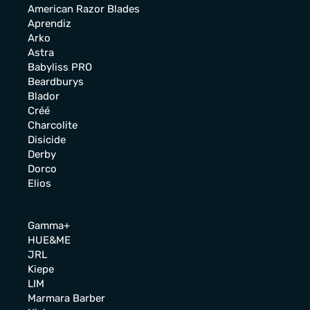
American Razor Blades
Aprendiz
Arko
Astra
Babyliss PRO
Beardburys
Blador
Créé
Charcolite
Disicide
Derby
Dorco
Elios
Gamma+
HUE&ME
JRL
Kiepe
LIM
Marmara Barber