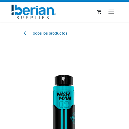
Ir al contenido
Todos los productos