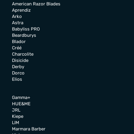
American Razor Blades
Aprendiz
Arko
Astra
Babyliss PRO
Beardburys
Blador
Créé
Charcolite
Disicide
Derby
Dorco
Elios
Gamma+
HUE&ME
JRL
Kiepe
LIM
Marmara Barber