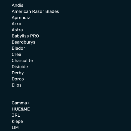
Andis
American Razor Blades
Aprendiz
Arko
Astra
Babyliss PRO
Beardburys
Blador
Créé
Charcolite
Disicide
Derby
Dorco
Elios
Gamma+
HUE&ME
JRL
Kiepe
LIM