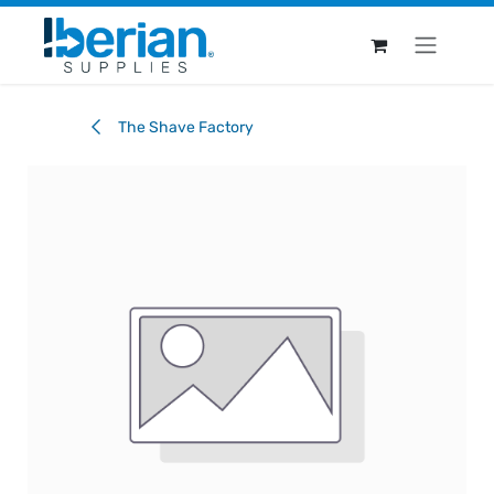
Ir al contenido
The Shave Factory