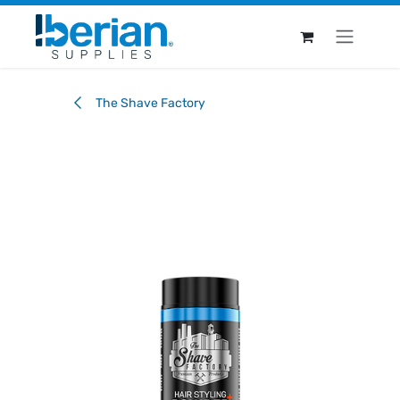
Ir al contenido
The Shave Factory