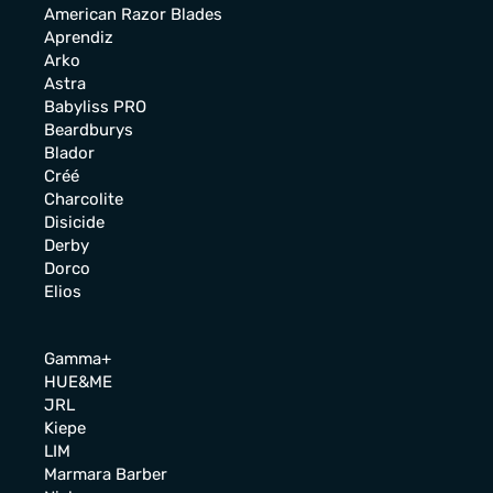
American Razor Blades
Aprendiz
Arko
Astra
Babyliss PRO
Beardburys
Blador
Créé
Charcolite
Disicide
Derby
Dorco
Elios
Gamma+
HUE&ME
JRL
Kiepe
LIM
Marmara Barber