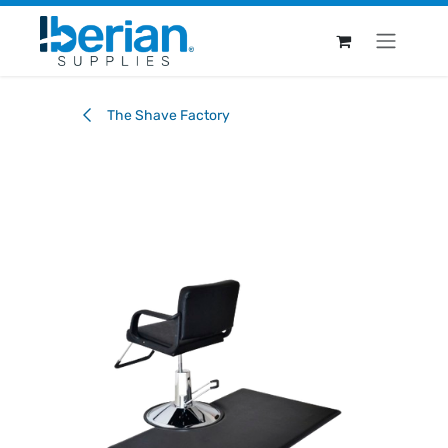
Ir al contenido
The Shave Factory