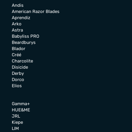
Andis
American Razor Blades
Aprendiz
Arko
Astra
Babyliss PRO
Beardburys
Blador
Créé
Charcolite
Disicide
Derby
Dorco
Elios
Gamma+
HUE&ME
JRL
Kiepe
LIM