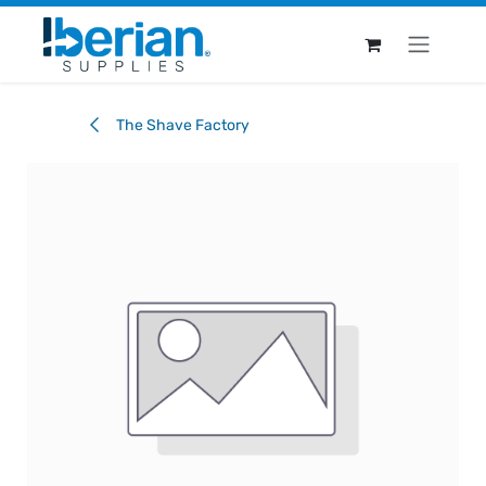
Ir al contenido
The Shave Factory