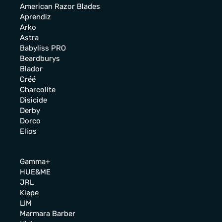
American Razor Blades
Aprendiz
Arko
Astra
Babyliss PRO
Beardburys
Blador
Créé
Charcolite
Disicide
Derby
Dorco
Elios
Gamma+
HUE&ME
JRL
Kiepe
LIM
Marmara Barber